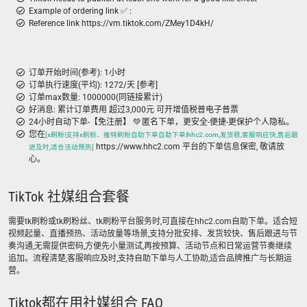
Example of ordering link ✅ :
Reference link https://vm.tiktok.com/ZMey1D4kH/
订单开始时间(参考): 1小时
订单执行速度(平均): 1272/天 [参考]
订单max数量: 1000000(同链接累计)
好消息: 累计订单费用 超过3,000元 可开增值税普电子普票
24小时自动下单-【免注册】 💚 匿名下单，更安全-便捷-更保护个人隐私。
您在
[x刷粉|支持x刷粉、推特刷粉自助下单自助下单|hhc2.com,发货稳,客服响应快,售后跟
https://www.hhc2.com 平台的下单信息保密, 敬请放
进及时,适合活动预热]
心。
TikTok 社媒组合套餐
需要tk刷粉或tk刷粉丝、tk刷粉平台服务时,可直接在hhc2.com自助下单。适合短
视频起量、直播预热、活动放量等场景,支持分批安排、发货较快、售后跟进与节
奏沟通,无需提供密码,方便先小量测试,再按预算、活动节点和日常运营节奏继续
追加。流程清楚,客服响应及时,支持自助下单与人工协助,适合品牌推广与长期运
营。
Tiktok都在用社媒组合 FAQ