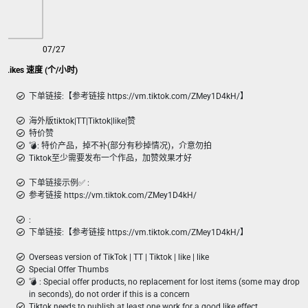
07/27
Tiktok 普通赞/Likes 速度 (个/小时)
下单链接:【参考链接 https://vm.tiktok.com/ZMey1D4kH/】
海外版tiktok|TT|Tiktok|like|赞
特价赞
💣︎: 特价产品，掉不补(部分有秒掉情况)，介意勿拍
Tiktok至少需要发布一个作品，加赞效果才好
下单链接示例✅ :
参考链接 https://vm.tiktok.com/ZMey1D4kH/
:
下单链接:【参考链接 https://vm.tiktok.com/ZMey1D4kH/】
Overseas version of TikTok | TT | Tiktok | like | like
Special Offer Thumbs
💣 ︎: Special offer products, no replacement for lost items (some may drop
in seconds), do not order if this is a concern
Tiktok needs to publish at least one work for a good like effect