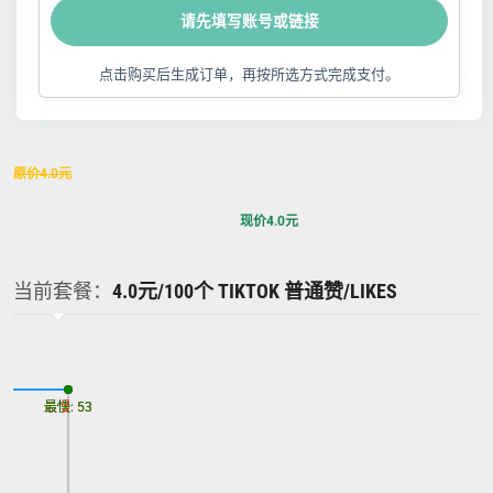
请先填写账号或链接
点击购买后生成订单，再按所选方式完成支付。
原价
4.0
元
现价
4.0
元
当前套餐：
4.0元/100个 TIKTOK 普通赞/LIKES
最慢: 53
最快: 53