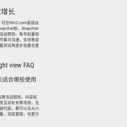
播放增长
可在hhc2.com直接自
pchat粉、Snapchat
活动预热、账号起量和
节奏可沟通，支持售前
量测试再逐步加量也更
ht view FAQ
放增长适合哪些使用
用于品牌活动预热、内容起
性互动补充等场景。无
销代投，都可以先从小
量，流程更稳，也更方