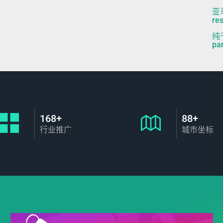
亚
res
纯
pa
168+
88+
行业推广
城市坐标