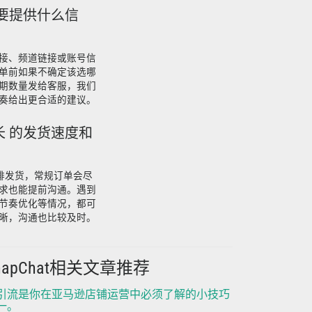
后需要提供什么信
接、频道链接或账号信
单前如果不确定该选哪
期数量发给客服，我们
奏给出更合适的建议。
增长 的发货速度和
餐安排发货，常规订单会尽
求也能提前沟通。遇到
节奏优化等情况，都可
晰，沟通也比较及时。
napChat相关文章推荐
G引流是你在亚马逊店铺运营中必须了解的小技巧
一。