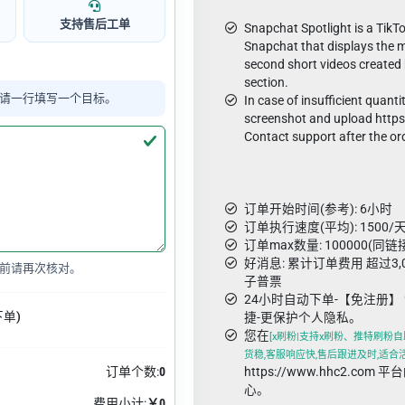
支持售后工单
Snapchat Spotlight is a TikTo
Snapchat that displays the m
second short videos created 
section.
请一行填写一个目标。
In case of insufficient quanti
screenshot and upload http
Contact support after the or
订单开始时间(参考): 6小时
订单执行速度(平均): 1500/天
订单max数量: 100000(同链
好消息: 累计订单费用 超过3
前请再次核对。
子普票
24小时自动下单-【免注册】 
下单)
捷-更保护个人隐私。
您在
[x刷粉|支持x刷粉、推特刷粉自助
货稳,客服响应快,售后跟进及时,适合
订单个数:
0
https://www.hhc2.co
心。
费用小计:
￥0