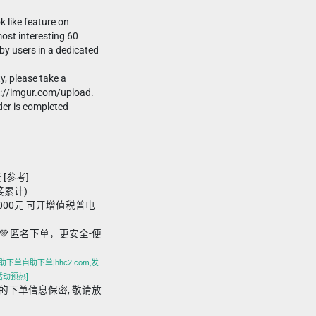
k like feature on
ost interesting 60
by users in a dedicated
ty, please take a
s://imgur.com/upload.
der is completed
 [参考]
接累计)
,000元 可开增值税普电
💚 匿名下单，更安全-便
下单自助下单|hhc2.com,发
活动预热]
m 平台的下单信息保密, 敬请放