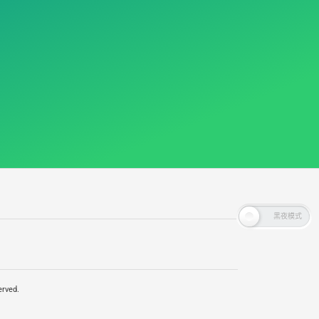
rved.