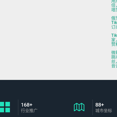
用
倍
增
俄
T
订
T
家
赞
微
跳
丝
音
168+
88+
行业推广
城市坐标