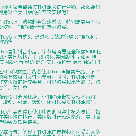
马逊卖家希望通过TikTok来进行营销，那么要如
利用这个美国版的抖音来实现呢？
TikTok上，购物趋势急速增长，特别是美容产品
受欢迎！TikTok粉丝们热衷购买。
ikTok变现方式3：通过独立站进行购买TikTok股
的销售
ikTok复制抖音小店，字节电商要在全球做5000亿
闭环美国版抖音 订阅 购买,美国版抖音 如何 推
,美国版抖音 頻道 簡介,美国版抖音 購買 独家丨T
过50%的女性消费者使用TikTok搜索产品，该平
能够有效吸引女性消费者。同时，TikTok也是一
非常火爆的社交平台，可以购买和出售账号、购
粉丝，美国版
你轻松打造网红店，让TikTok带货变现不再艰
。增粉、引流、爆粉，还可以买卖TikTok账号。
ikTok在美国停止使用中国的内容审核人员后，如
在美国推广抖音、美国版抖音频道简介、美国版
音购买及软件使用。
权威报告】解释了TikTok广告视频为何受到大多