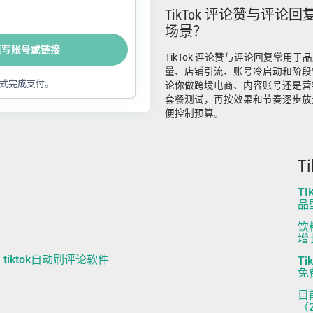
TikTok 评论赞与评论
场景？
填写账号或链接
TikTok 评论赞与评论回复常用
量、店铺引流、账号冷启动和阶段
式完成支付。
论你做跨境电商、内容账号还是营
套餐测试，再按效果和节奏逐步放
便控制预算。
T
T
品
饮
增
t | tiktok自动刷评论软件
T
免
目
（