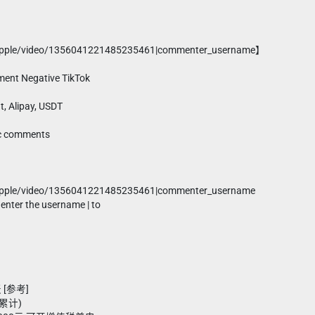
apple/video/1356041221485235461|commenter_username】
ent Negative TikTok
t, Alipay, USDT
fic comments
apple/video/1356041221485235461|commenter_username
 enter the username | to
 [参考]
接累计)