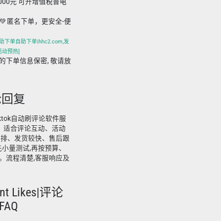
,000元 可开增值税普电
💚 匿名下单，更安全-便
下单自助下单|hhc2.com,发
活动预热]
m 平台的下单信息保密, 敬请放
论回复
tiktok自动刷评论软件服
下单。适合评论互动、活动
安排、发货较快、售后跟
先小量测试,再按预算、
。流程清楚,客服响应及
t Likes|评论
FAQ