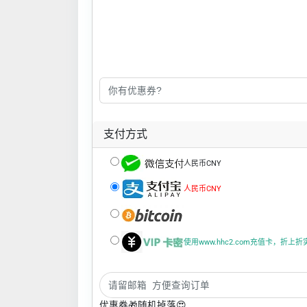
支付方式
人民币CNY
人民币CNY
使用www.hhc2.com充值卡，折上
优惠券🎁随机掉落😍