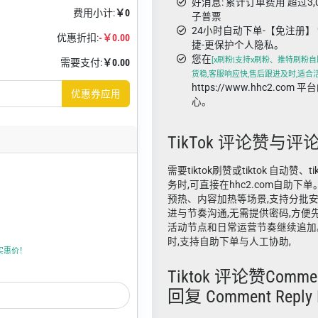
好消息: 累计订单费用 超过3
费用小计:
￥0
子普票
24小时自动下单-【免注册】 
优惠折扣:
-￥0.00
捷-更保护个人隐私。
您在
[x刷粉|支持x刷粉、推特刷粉自助
需要支付:
￥0.00
货稳,客服响应快,售后跟进及时,适合
https://www.hhc2.co
优惠券应用
心。
TikTok 评论赞与评
需要tiktok刷赞或tiktok 自动赞、
务时,可直接在hhc2.com自助
预热、内容加热等场景,支持分批
进与节奏沟通,无需提供密码,方便
活动节点和日常运营节奏继续追加
时,支持自助下单与人工协助,
折实惠价！
Tiktok 评论赞Commen
回复 Comment Reply 