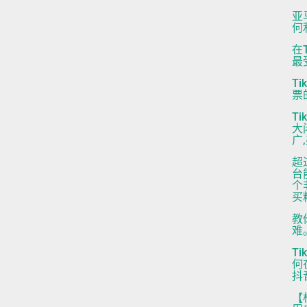
亚
何
在
最
T
票
T
大
广
超
台
个
买
教
难
T
何
抖
【