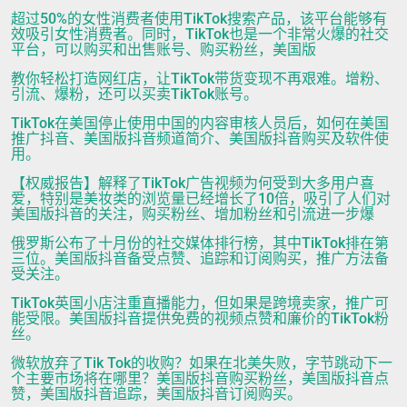
超过50%的女性消费者使用TikTok搜索产品，该平台能够有
效吸引女性消费者。同时，TikTok也是一个非常火爆的社交
平台，可以购买和出售账号、购买粉丝，美国版
教你轻松打造网红店，让TikTok带货变现不再艰难。增粉、
引流、爆粉，还可以买卖TikTok账号。
TikTok在美国停止使用中国的内容审核人员后，如何在美国
推广抖音、美国版抖音频道简介、美国版抖音购买及软件使
用。
【权威报告】解释了TikTok广告视频为何受到大多用户喜
爱，特别是美妆类的浏览量已经增长了10倍，吸引了人们对
美国版抖音的关注，购买粉丝、增加粉丝和引流进一步爆
俄罗斯公布了十月份的社交媒体排行榜，其中TikTok排在第
三位。美国版抖音备受点赞、追踪和订阅购买，推广方法备
受关注。
TikTok英国小店注重直播能力，但如果是跨境卖家，推广可
能受限。美国版抖音提供免费的视频点赞和廉价的TikTok粉
丝。
微软放弃了Tik Tok的收购？如果在北美失败，字节跳动下一
个主要市场将在哪里？美国版抖音购买粉丝，美国版抖音点
赞，美国版抖音追踪，美国版抖音订阅购买。