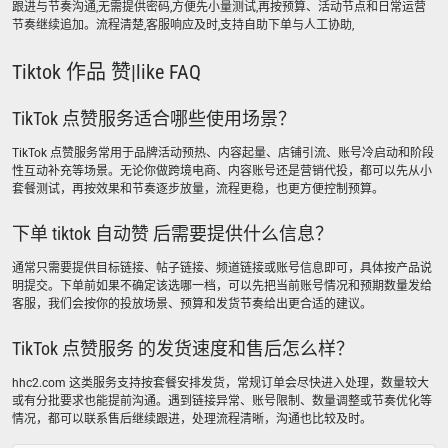
跟进与节奏沟通,无需提供密码,方便先小量测试,再按预算、活动节点和日常运营
节奏继续追加。流程清楚,客服响应及时,支持自助下单与人工协助,
Tiktok 作品 赞|like FAQ
TikTok 点赞服务适合哪些使用场景？
TikTok 点赞服务常用于品牌活动预热、内容起量、店铺引流、账号冷启动和阶段
性互动补充等场景。无论你做跨境电商、内容账号还是营销代投，都可以先从小
套餐测试，再按效果和节奏逐步放量，流程更稳，也更方便控制预算。
下单 tiktok 自动赞 后需要提供什么信息？
通常只需要提供目标链接、帖子链接、频道链接或账号信息即可，具体按产品说
明提交。下单前如果不确定该选哪一档，可以先把当前账号情况和预期数量发给
客服，我们会按你的投放场景、预算和发货节奏给出更合适的建议。
TikTok 点赞服务 的发货速度和售后怎么样？
hhc2.com 这类服务支持按套餐安排发货，常规订单会尽快进入处理，数量较大
或有分批要求也能提前沟通。遇到链接异常、账号限制、数量调整或节奏优化等
情况，都可以联系售后继续跟进，处理流程清晰，沟通也比较及时。