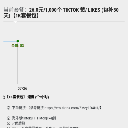
当前套餐：
26.0元/1,000个 TIKTOK 赞/ LIKES (包补30
天)【1K套餐包】
最慢: 53
最快: 53
07/26
包补30天)【1K套餐包】 速度 (个/小时)
下单链接:【参考链接 https://vm.tiktok.com/ZMey1D4kH/】
海外版tiktok|TT|Tiktok|like|赞
✅优质赞