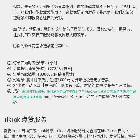
但是，亲爱的🧃，如果因为某些原因，你的粉丝数量不幸掉到了【158】以
下，那我们可能就爱莫能助了。这就像是花园遭遇了暴风雨，我们无法保
证能够立即恢复它往日的光彩。
💌 所以，请记得，我们在这里是为了帮助你成长，但也需要你一起努力，
让我们的社交推广服务能够发挥最大的效果。
愿你的粉丝花园永远繁花似锦！✨
订单开始时间(参考): 1小时
订单执行速度(平均): 1272/天 [参考]
订单max数量: 1000000(同链接累计)
好消息: 累计订单费用 超过3,000元 可开增值税普电子普票
24小时自动下单-【免注册】 💚 匿名下单，更安全-便捷-更保护个人隐私。
您在
[x刷粉|支持x刷粉、推特刷粉自助下单自助下单|hhc2.com,发货稳,客服响应快,售后跟
https://www.hhc2.com 平台的下单信息保密, 敬请放
进及时,适合活动预热]
心。
TikTok 点赞服务
需要tiktok 自动赞或tiktok刷单、tiktok增粉服务时,可直接在hhc2.com自助下
单。适合主页包装、帖子加热、活动预热等场景,支持分批安排、发货较快、售后