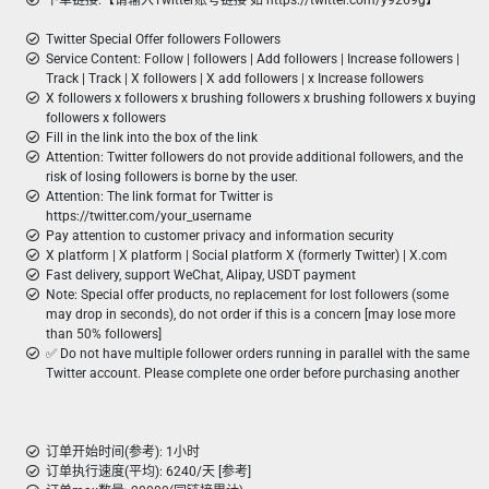
下单链接:【请输入Twitter账号链接 如 https://twitter.com/y9269g】
Twitter Special Offer followers Followers
Service Content: Follow | followers | Add followers | Increase followers |
Track | Track | X followers | X add followers | x Increase followers
X followers x followers x brushing followers x brushing followers x buying
followers x followers
Fill in the link into the box of the link
Attention: Twitter followers do not provide additional followers, and the
risk of losing followers is borne by the user.
Attention: The link format for Twitter is
https://twitter.com/your_username
Pay attention to customer privacy and information security
X platform | X platform | Social platform X (formerly Twitter) | X.com
Fast delivery, support WeChat, Alipay, USDT payment
Note: Special offer products, no replacement for lost followers (some
may drop in seconds), do not order if this is a concern [may lose more
than 50% followers]
✅ Do not have multiple follower orders running in parallel with the same
Twitter account. Please complete one order before purchasing another
订单开始时间(参考): 1小时
订单执行速度(平均): 6240/天 [参考]