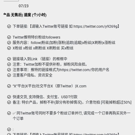
07/23
(特价产品 无售后) 速度 (个/小时)
下单链接:【请输入Twitter账号链接 如 https://twitter.com/y9269g】
Twitter推特特价粉丝followers
服务内容：follow|粉丝|加粉|涨粉|追踪|追蹤|x粉丝|X刷粉|x涨粉丝
X粉丝 x粉丝 x刷粉丝 X刷粉丝 买x粉丝
链接填入到Link （链接）的框框中
注意：Twitter加粉不提供补粉，掉粉风险自担。
注意事项：推特的链接格式为https://twitter.com/你的用户名
注重客户隐私、资讯安全
“X”平台|X平台|社交平台X（原Twitter）|X.com
快速交货, 支持微信、支付宝、USDT付款
备注: 特价产品，掉粉不补(部分有秒掉情况)，介意勿拍 [可能掉粉超过50%]
✅ 同Twitter账号同时不要多个粉丝订单并行, 请完成一个订单再购买另外一
个订单
: