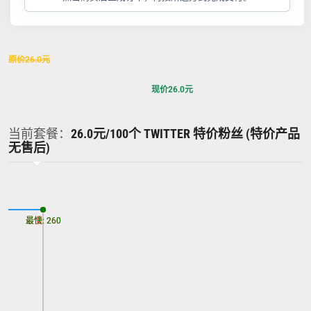
原价
26.0
元
现价
26.0
元
当前套餐：
26.0元/100个 TWITTER 特价粉丝 (特价产品
无售后)
最慢: 260
最快: 260