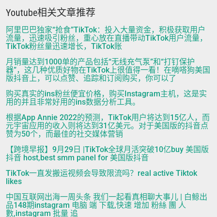
Youtube相关文章推荐
阿里巴巴独家“抢食”TikTok：投入大量资金，积极获取用户
流量，迅速吸引粉丝，重心放在直播带动TikTok用户流量，
TikTok粉丝量迅速增长，TikTok账
月销量达到1000单的产品包括“无线充气泵”和“打钉保护
器”，这几种优质好物在TikTok上很值得一看！在嘀嗒狗美国
版抖音上，可以点赞、追踪和订阅购买，你可以了
购买真实的ins粉丝便宜价格，购买Instagram主机，这是实
用的并且非常好用的ins数据分析工具。
根据App Annie 2022的预测，TikTok用户将达到15亿人，而
元宇宙应用的收入则将达到31亿美元。对于美国版的抖音点
赞为50个，而最佳的社交媒体营销
【跨境早报】9月29日 |TikTok全球月活突破10亿buy 美国版
抖音 host,best smm panel for 美国版抖音
TikTok一直发搬运视频会导致限流吗？real active Tiktok
likes
中国互联网出海一周头条 我们一起看真相聊大事儿 | 白鲸出
品148期instagram 电脑 端 下载,快速 增加 粉絲 團 人
數,instagram 批量 追