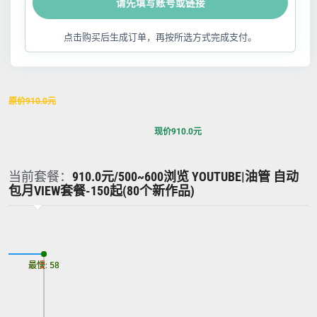
请先填写账号或链接
点击购买后生成订单，再按所选方式完成支付。
原价
910.0
元
现价
910.0
元
当前套餐：
910.0元/500~600浏览 YOUTUBE|油管 自动
包月VIEW套餐-150起(80个新作品)
最慢: 58
最快: 58