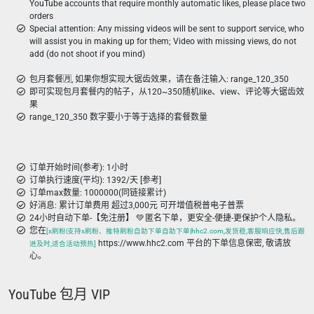
YouTube accounts that require monthly automatic likes, please place two
orders
Special attention: Any missing videos will be sent to support service, who
will assist you in making up for them; Video with missing views, do not
add (do not shoot if you mind)
包月套餐🈷️, 如果你想实现大锯齿效果，请在备注输入: range_120_350
即可实现包月套餐内的帖子，从120~350随机like、view、评论等大锯齿效
果
range_120_350 数字要小于等于选择的套餐数量
订单开始时间(参考): 1小时
订单执行速度(平均): 1392/天 [参考]
订单max数量: 1000000(同链接累计)
好消息: 累计订单费用 超过3,000元 可开增值税普电子普票
24小时自动下单-【免注册】 💚 匿名下单，更安全-便捷-更保护个人隐私。
您在
[x刷粉|支持x刷粉、推特刷粉自助下单自助下单|hhc2.com,发货稳,客服响应快,售后跟
https://www.hhc2.com 平台的下单信息保密, 敬请放
进及时,适合活动预热]
心。
YouTube 包月 VIP