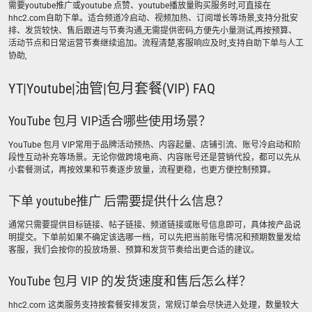
需要youtube推广或youtube 点赞、youtube播放量购买服务时,可直接在
hhc2.com自助下单。适合频道冷启动、视频加热、订阅增长等场景,支持分批安
排、发货较快、售后跟进与节奏沟通,无需提供密码,方便先小量测试,再按预算、
活动节点和日常运营节奏继续追加。流程清楚,客服响应及时,支持自助下单与人工
协助,
YT|Youtube|油管|包月套餐(VIP) FAQ
YouTube 包月 VIP适合哪些使用场景？
YouTube 包月 VIP常用于品牌活动预热、内容起量、店铺引流、账号冷启动和阶
段性互动补充等场景。无论你做跨境电商、内容账号还是营销代投，都可以先从
小套餐测试，再按效果和节奏逐步放量，流程更稳，也更方便控制预算。
下单 youtube推广 后需要提供什么信息？
通常只需要提供目标链接、帖子链接、频道链接或账号信息即可，具体按产品说
明提交。下单前如果不确定该选哪一档，可以先把当前账号情况和预期数量发给
客服，我们会按你的投放场景、预算和发货节奏给出更合适的建议。
YouTube 包月 VIP 的发货速度和售后怎么样？
hhc2.com 这类服务支持按套餐安排发货，常规订单会尽快进入处理，数量较大