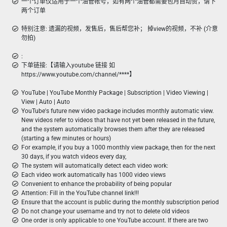
一个订单仅适用于一个油管帐号，如有两个油管都需要包月自动赞，请下
两个订单
特别注意: 遗漏的视频，发售后，售后帮您补； 掉view的视频，不补 (介意
勿拍)
:
下单链接:【请输入youtube 链接 如
https://www.youtube.com/channel/****】
YouTube | YouTube Monthly Package | Subscription | Video Viewing |
View | Auto | Auto
YouTube's future new video package includes monthly automatic view.
New videos refer to videos that have not yet been released in the future,
and the system automatically browses them after they are released
(starting a few minutes or hours)
For example, if you buy a 1000 monthly view package, then for the next
30 days, if you watch videos every day,
The system will automatically detect each video work:
Each video work automatically has 1000 video views
Convenient to enhance the probability of being popular
Attention: Fill in the YouTube channel link!!!
Ensure that the account is public during the monthly subscription period
Do not change your username and try not to delete old videos
One order is only applicable to one YouTube account. If there are two