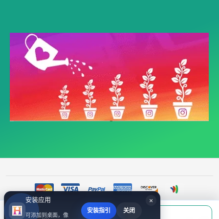
安装应用
×
安装指引
关闭
当前应付
可添加到桌面，像
填写账号后购买
©
YouTube 包月 VIP|支持youtube推广、youtube 点赞自助下单|hhc2.com
2017~2026