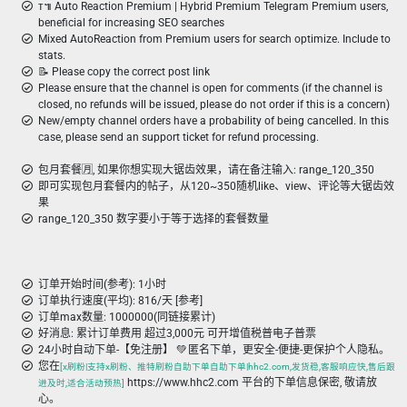
ᴛ៕ Auto Reaction Premium | Hybrid Premium Telegram Premium users,
beneficial for increasing SEO searches
Mixed AutoReaction from Premium users for search optimize. Include to
stats.
📝 Please copy the correct post link
Please ensure that the channel is open for comments (if the channel is
closed, no refunds will be issued, please do not order if this is a concern)
New/empty channel orders have a probability of being cancelled. In this
case, please send an support ticket for refund processing.
包月套餐🈷️, 如果你想实现大锯齿效果，请在备注输入: range_120_350
即可实现包月套餐内的帖子，从120~350随机like、view、评论等大锯齿效
果
range_120_350 数字要小于等于选择的套餐数量
订单开始时间(参考): 1小时
订单执行速度(平均): 816/天 [参考]
订单max数量: 1000000(同链接累计)
好消息: 累计订单费用 超过3,000元 可开增值税普电子普票
24小时自动下单-【免注册】 💚 匿名下单，更安全-便捷-更保护个人隐私。
您在
[x刷粉|支持x刷粉、推特刷粉自助下单自助下单|hhc2.com,发货稳,客服响应快,售后跟
https://www.hhc2.com 平台的下单信息保密, 敬请放
进及时,适合活动预热]
心。