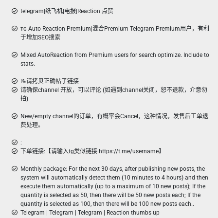
telegram|纸飞机|电报|Reaction 点赞
ᴛɢ Auto Reaction Premium|混合Premium Telegram Premium用户，有利
于增加SEO搜索
Mixed AutoReaction from Premium users for search optimize. Include to
stats.
📝请拷贝正确帖子链接
请确保channel 开放，可以评论 (如遇到channel关闭，恕不退款，介意勿
拍)
New/empty channel的订单，有概率会Cancel，这种情况，发售后工单退
费处理。
:
下单链接:【请输入tg类似链接 https://t.me/username】
Monthly package: For the next 30 days, after publishing new posts, the
system will automatically detect them (10 minutes to 4 hours) and then
execute them automatically (up to a maximum of 10 new posts); If the
quantity is selected as 50, then there will be 50 new posts each; If the
quantity is selected as 100, then there will be 100 new posts each..
Telegram | Telegram | Telegram | Reaction thumbs up