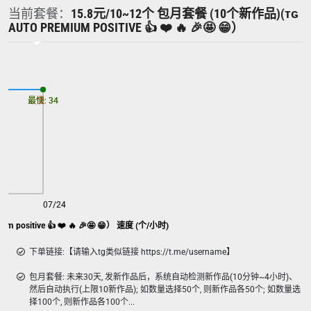
当前套餐：
15.8元/10~12个 包月套餐 (10个新作品)(ᴛɢ
AUTO PREMIUM POSITIVE 👍 ❤️ 🔥 🎉🤩 😁）
最慢: 34
最快: 34
07/24
10个新作品)(ᴛɢ Auto Premium positive 👍 ❤️ 🔥 🎉🤩 😁） 速度 (个/小时)
下单链接:【请输入tg类似链接 https://t.me/username】
包月套餐: 未来30天, 发新作品后，系统自动检测新作品(10分钟~4小时)、
然后自动执行(上限10新作品); 如数量选择50个, 则新作品各50个; 如数量选
择100个, 则新作品各100个...