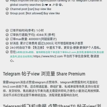
Helps improve the SEO optimization ranking of TG Telegram Channel in
global country searches 👍 ❤️ 🔥 🎉🤩 😁。
Channel post [can] buy view like
Group post: [Not allowed] Buy view like
订单开始时间(参考): 1小时
订单执行速度(平均): 4344/天 [参考]
订单max数量: 4000001(同链接累计)
好消息: 累计订单费用 超过3,000元 可开增值税普电子普票
24小时自动下单-【免注册】 💚 匿名下单，更安全-便捷-更保护个人隐私。
您在
[x刷粉|支持x刷粉、推特刷粉自助下单自助下单|hhc2.com,发货稳,客服响应快,售后跟
https://www.hhc2.com 平台的下单信息保密, 敬请放
进及时,适合活动预热]
心。
Telegram 帖子view 浏览量 Share Premium
需要telegram消息点赞或telegram点赞排序、telegram刷赞服务时,可直接在
hhc2.com自助下单。适合频道起量、群组扩量、私域承接等场景,支持分批安
排、发货较快、售后跟进与节奏沟通,无需提供密码,方便先小量测试,再按预算、
活动节点和日常运营节奏继续追加。流程清楚,客服响应及时,
Telegram|纸飞机|电报 点赞|Share|TG 帖子view|浏