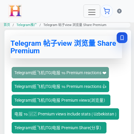
当前语言
首页
Telegram推广
Telegram 帖子view 浏览量 Share Premium
Telegram 帖子view 浏览量 Share
Premium
Telegram|纸飞机|TG|电报 ᴛɢ Premium reactions ❤️
Telegram|纸飞机|TG|电报 ᴛɢ Premium reactions 👍
Telegram|纸飞机|TG|电报 Premium views(浏览量）
电报 ᴛɢ 🇺🇿 Premium views include stats ⟮ Uzbekistan ⟯
Telegram|纸飞机|TG|电报 Premium Share(分享）