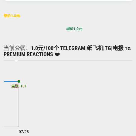
原价
1.0
元
现价
1.0
元
当前套餐：
1.0元/100个 TELEGRAM|纸飞机|TG|电报 ᴛɢ
PREMIUM REACTIONS ❤️
最慢: 181
最快: 181
07/28