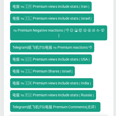
电报 ᴛɢ 🇮🇷 Premium views include stats ⟮ Iran ⟯
电报 ᴛɢ 🇮🇱 Premium views include stats ⟮ Israel ⟯
ᴛɢ Premium Negative reactions ⟮ 👎 😑 🤮 🤯 😤 🤬 💩 🖕 🤦
⟯
Telegram|纸飞机|TG|电报 ᴛɢ Premium reactions 👎
电报 ᴛɢ 🇺🇸 Premium views include stats ⟮ USA ⟯
电报 ᴛɢ 🇮🇱 Premium Shares ⟮ Israel ⟯
电报 ᴛɢ 🇮🇳 Premium views include stats ⟮ India ⟯
电报 ᴛɢ 🇷🇺 Premium views include stats ⟮ Russia ⟯
Telegram|纸飞机|TG|电报 Premium Comments(点评）