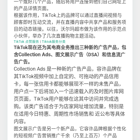
一个或好几个产品，随后将用户连接到他们自己网址上
的产品详情页面。
根据该作用，TikTok上的品牌可以通过直播间视频与
顾客即时互动交流，并在直播内容中共享产品和服务项
目的动态链接。以往，沃尔玛超市做为该作用的示范点
小伙伴，举办了几次直播购物主题活动。
TikTok 点赞服务
|
Tiktok服务分类
TikTok现在还为其电商业务推出三种新的广告产品，包
Collection Ads
含
、图文展示广告（DSA）和信息流广
告广告。
Collection Ads 是一种新的广告产品，容许品牌在
其TikTok视频中加上自定的、可拖动的产品信用
卡，每一张信用卡都能够展现不一样的未售产品，
用户点一下后将加入一个迅速载入的及时图片库网
页页面，TikTok用户能够在这其中访问并完成选
购。该类广告适合于为店家网址增加流量，特别是
在适用今日特惠、周期性市场销售和 近公布等具体
内容。
图文展示广告是另一个新产品，它容许品牌根据个性化
的短视频广告营销推广千余（乃至上百万）个产品