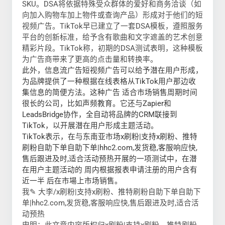
SKU。DSA将依据特殊受众群体的爱好和商务洽谈（如
向加入购物车加上物件或查询产品）形成对于他们的短
视频广告。TikTok早已建立了一套DSA模板，遵照服务
平台的创新标准，给予含有歌曲和文字遮盖的艺术创意
精彩片段。TikTok称，初期的DSA测试表明，这种模板
为广告商带来了更高的点击量和转换率。
此外，信息流广告短视频广告可以给予潜在用户形成，
为品牌提供了一种根据在线表格从TikTok用户那边收
集信息的简便方法。这种广告 适合市场销售周期时间
很长的公司，比如声频教育。它还与Zapier和
LeadsBridge协作，全自动将品牌的CRM联接到
TikTok，以开展潜在用户形成主题活动。
TikTok表示，在与东南亚市场x刷粉|支持x刷粉、推特
刷粉自助下单自助下单|hhc2.com,发货稳,客服响应快,
售后跟进及时,适合活动预热开展的一项测试中，在潜
在用户主题活动的 周内根据报表申请注册的用户含有
近一半 后在市場上市场销售。
我✎ 大李/x刷粉|支持x刷粉、推特刷粉自助下单自助下
单|hhc2.com,发货稳,客服响应快,售后跟进及时,适合活
动预热