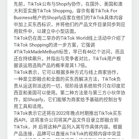
先前，TikTok公布与Shopify协作，在国外、美国和澳
大利亚实施TikTok Shopping，容许有着TikTok For
Business帐户的Shopify店家在他们的TikTok具体内容
中加上买东西标识，并将他们的产品文件目录同歩到应
用软件中，以建立中小型店面。
TikTok仍在周二举办的TikTok World线上活动中介绍了
TikTok Shopping的进一步方案，它强调
#TikTokMadeMeBuyIt标签，早已有46亿个访问，而且
还在持续飙升。并指出与竞争者对比，TikTok用户根
据该运用选购产品的概率是其1.7倍。
TikTok表示，它可以根据多种方式与线上商家协作，
一种是立即融合和全面的买东西解决方法，TikTok负
责从运送到派送的一切，现阶段该系统软件只在印度尼
西亚和美国可以使用。第二种方法是与第三方小伙伴协
作，如Shopify，它们能够为商家给予基础的控制台专
用工具和适用。
TikTok表示它还将在2022年晚点时期推出TikTok买东
西API，这将准许公司将其产品文件目录立即融合到
TikTok，并 后将这种产品列入其写作具体内容。根据
产品连接，品牌可以直接从TikTok的视频内容中突显