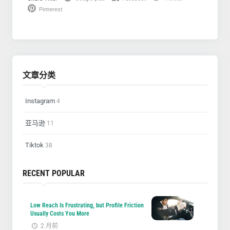
Pinterest
文章分类
Instagram
4
亚马逊
11
Tiktok
38
RECENT POPULAR
Low Reach Is Frustrating, but Profile Friction
Usually Costs You More
2 月前