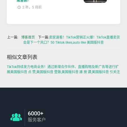
续营销？
2 年，5 月前
上一篇:
博客首页
下一篇:
卖家速看！TikTok营销正火爆！TikTok直播卖货
会是下一个风口？50 Tiktok likes,auto like 美国版抖音
相似文章列表
TikTok持续发力电商业务！通过新增合作伙伴、直播购物及新广告等进行扩
展美国版抖音 点 赞,美国版抖音 登錄,美国版抖音 誰 按 讚,美国版抖音 引关注
6000+
服务客户