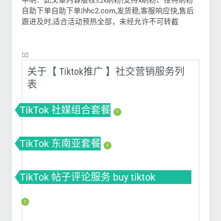
申明：此文章内容版权归x刷粉|支持x刷粉、推特刷粉
自助下单自助下单|hhc2.com,发货稳,客服响应快,售后
跟进及时,适合活动预热全部，未经允许不可转截
❤️‍🔥
关于【 Tiktok推广 】社交营销服务列
表
TikTok 社媒组合套餐
1
TikTok 东南亚套餐
1
TikTok 帖子评论服务 buy tiktok
comment | tiktok自动刷评论软件
1