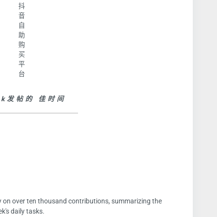
Tok发帖的 佳时间
 on over ten thousand contributions, summarizing the
's daily tasks.