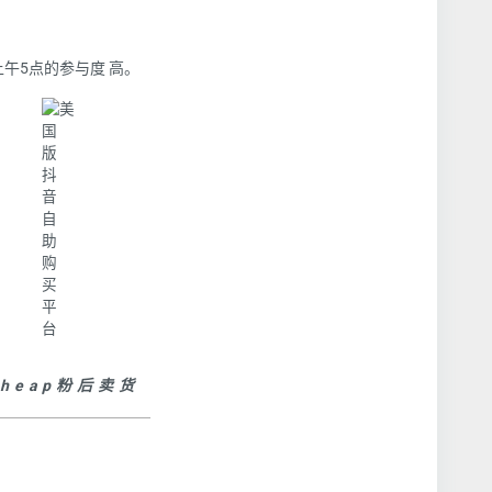
午5点的参与度 高。
heap粉后卖货