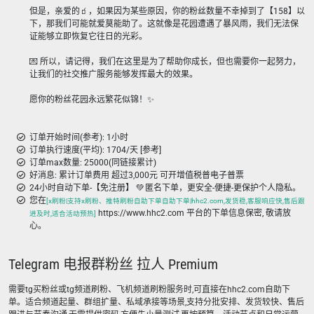
但是，亲爱的🧃，如果因为某些原因，你的粉丝数量不幸掉到了【158】以
下，那我们可能就爱莫能助了。这就像是花园遭遇了暴风雨，我们无法保
证能够立即恢复它往日的光彩。
💌 所以，请记得，我们在这里是为了帮助你成长，但也需要你一起努力，
让我们的社交推广服务能够发挥最大的效果。
愿你的粉丝花园永远繁花似锦！✨
订单开始时间(参考): 1小时
订单执行速度(平均): 1704/天 [参考]
订单max数量: 25000(同链接累计)
好消息: 累计订单费用 超过3,000元 可开增值税普电子普票
24小时自动下单-【免注册】 💚 匿名下单，更安全-便捷-更保护个人隐私。
您在
[x刷粉|支持x刷粉、推特刷粉自助下单自助下单|hhc2.com,发货稳,客服响应快,售后跟
https://www.hhc2.com 平台的下单信息保密, 敬请放
进及时,适合活动预热]
心。
Telegram 电报群粉丝 拉人 Premium
需要tg买粉丝或tg频道刷粉、飞机频道刷粉服务时,可直接在hhc2.com自助下
单。适合频道起量、群组扩量、私域承接等场景,支持分批安排、发货较快、售后