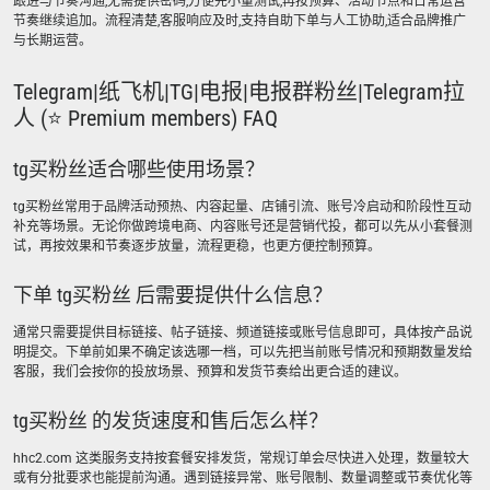
跟进与节奏沟通,无需提供密码,方便先小量测试,再按预算、活动节点和日常运营
节奏继续追加。流程清楚,客服响应及时,支持自助下单与人工协助,适合品牌推广
与长期运营。
Telegram|纸飞机|TG|电报|电报群粉丝|Telegram拉
人 (⭐ Premium members) FAQ
tg买粉丝适合哪些使用场景？
tg买粉丝常用于品牌活动预热、内容起量、店铺引流、账号冷启动和阶段性互动
补充等场景。无论你做跨境电商、内容账号还是营销代投，都可以先从小套餐测
试，再按效果和节奏逐步放量，流程更稳，也更方便控制预算。
下单 tg买粉丝 后需要提供什么信息？
通常只需要提供目标链接、帖子链接、频道链接或账号信息即可，具体按产品说
明提交。下单前如果不确定该选哪一档，可以先把当前账号情况和预期数量发给
客服，我们会按你的投放场景、预算和发货节奏给出更合适的建议。
tg买粉丝 的发货速度和售后怎么样？
hhc2.com 这类服务支持按套餐安排发货，常规订单会尽快进入处理，数量较大
或有分批要求也能提前沟通。遇到链接异常、账号限制、数量调整或节奏优化等