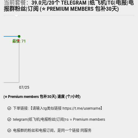
当前套餐：
39.0元/20个 TELEGRAM |纸飞机|TG|电报|电
报群粉丝|订阅 (⭐ PREMIUM MEMBERS 包补30天)
最慢: 71
最快: 71
07/25
(⭐ Premium members 包补30天) 速度 (个/小时)
下单链接:【请输入tg类似链接 https://t.me/username】
telegram|纸飞机|电报粉丝|订阅|ᴛɢ ⭐ Premium members
电报群的粉丝和电报订阅，是同一个链接 同服务