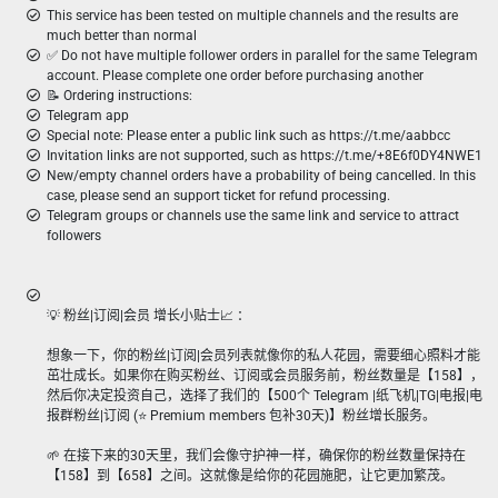
This service has been tested on multiple channels and the results are
much better than normal
✅ Do not have multiple follower orders in parallel for the same Telegram
account. Please complete one order before purchasing another
📝 Ordering instructions:
Telegram app
Special note: Please enter a public link such as https://t.me/aabbcc
Invitation links are not supported, such as https://t.me/+8E6f0DY4NWE1
New/empty channel orders have a probability of being cancelled. In this
case, please send an support ticket for refund processing.
Telegram groups or channels use the same link and service to attract
followers
💡 粉丝|订阅|会员 增长小贴士📈 ：
想象一下，你的粉丝|订阅|会员列表就像你的私人花园，需要细心照料才能
茁壮成长。如果你在购买粉丝、订阅或会员服务前，粉丝数量是【158】，
然后你决定投资自己，选择了我们的【500个 Telegram |纸飞机|TG|电报|电
报群粉丝|订阅 (⭐ Premium members 包补30天)】粉丝增长服务。
🌱 在接下来的30天里，我们会像守护神一样，确保你的粉丝数量保持在
【158】到【658】之间。这就像是给你的花园施肥，让它更加繁茂。