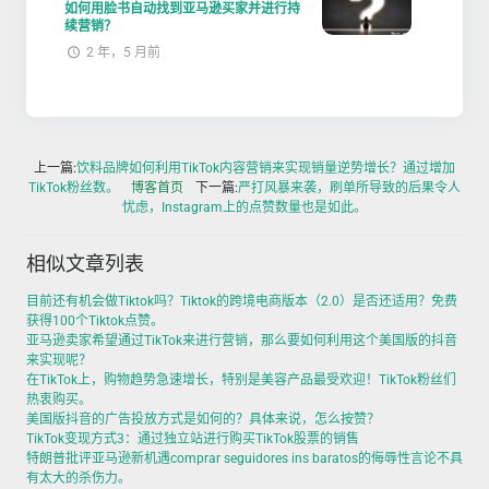
如何用脸书自动找到亚马逊买家并进行持
续营销？
2 年，5 月前
上一篇:
饮料品牌如何利用TikTok内容营销来实现销量逆势增长？通过增加
TikTok粉丝数。
博客首页
下一篇:
严打风暴来袭，刷单所导致的后果令人
忧虑，Instagram上的点赞数量也是如此。
相似文章列表
目前还有机会做Tiktok吗？Tiktok的跨境电商版本（2.0）是否还适用？免费
获得100个Tiktok点赞。
亚马逊卖家希望通过TikTok来进行营销，那么要如何利用这个美国版的抖音
来实现呢？
在TikTok上，购物趋势急速增长，特别是美容产品最受欢迎！TikTok粉丝们
热衷购买。
美国版抖音的广告投放方式是如何的？具体来说，怎么按赞？
TikTok变现方式3：通过独立站进行购买TikTok股票的销售
特朗普批评亚马逊新机遇comprar seguidores ins baratos的侮辱性言论不具
有太大的杀伤力。