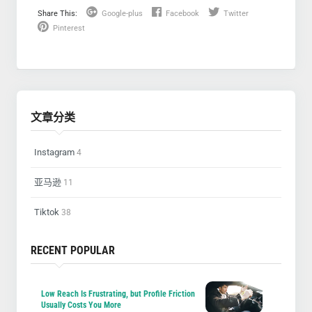
Share This:
Google-plus
Facebook
Twitter
Pinterest
文章分类
Instagram
4
亚马逊
11
Tiktok
38
RECENT POPULAR
Low Reach Is Frustrating, but Profile Friction
Usually Costs You More