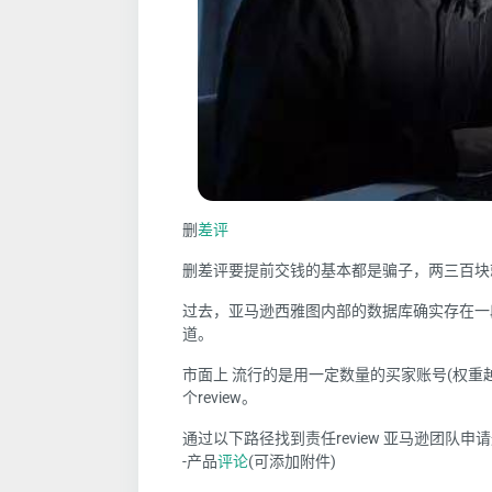
删
差评
删差评要提前交钱的基本都是骗子，两三百块
过去，亚马逊西雅图内部的数据库确实存在一
道。
市面上 流行的是用一定数量的买家账号(权重
个review。
通过以下路径找到责任review 亚马逊团队申
-产品
评论
(可添加附件)