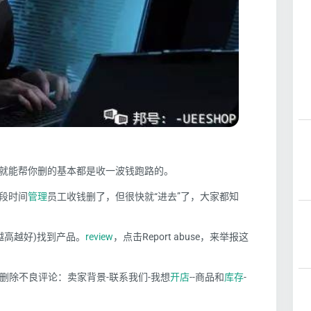
就能帮你删的基本都是收一波钱跑路的。
段时间
管理
员工收钱删了，但很快就“进去”了，大家都知
越高越好)找到产品。
review
，点击Report abuse，来举报这
请删除不良评论：卖家背景-联系我们-我想
开店
--商品和
库存
-