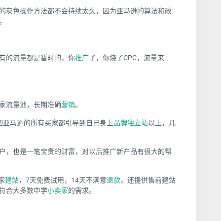
的灰色操作方法都不会持续太久，因为亚马逊的算法和政
。
有的流量都是暂时的，你
推广
了，你烧了CPC，流量来
家流量池，长期准确
营销
。
，把亚马逊的所有买家都引导到自己身上
品牌
独立站
以上，几
户，也是一笔宝贵的财富，对以后推广新产品有很大的帮
家
建站
，7天免费试用，14天不满意
退款
，还提供售前建站
符合大多数中学
小卖家
的需求。