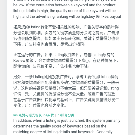
be low. If the correlation between a keyword and the product
listing details is high, the quality score of the keyword will be
high, and the advertising ranking will be high.buy IG likes paypal
如果您的Listing转化率受相关性的影响，广告关键字的质量得
分也会收到影响。卖方的关键字质量得分会随之提高，广告排
名也会随之提高。但如果卖方有转化率，关键字质量得分也会
下降，广告排名也会落后，尽管出价相同。
正在运行的广告，如果Listing收到差评，或者Listing原有的
Review星级 ，会导致关键词质量得分下降( )，在这种情况下，
即使你的广告竞价不变，广告排名也会下降。
另外，一条Listing刚刚投放广告时，系统主要依据Listing详情
内容和关键词的匹配度来初步确定关键词的质量得分，一般来
说，这时的关键词质量得分不会太高，但只要关键词和Listing
详情一致，关键词的质量得分也不会太低。随着广告的投放，
在基于广告数据和转化率的基础上，广告关键词质量得分发生
变化，广告位置也会随之变化。
Ins 点赞与曝光增长 ins买赞
|
Ins服务分类
In addition, when a listing is just launched, the system primarily
determines the quality score of keywords based on the
matching degree of listing details and keywords. Generally