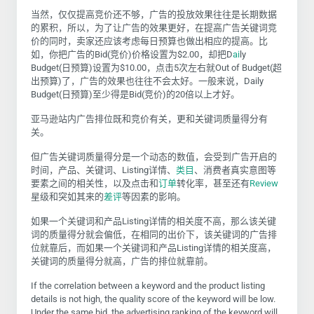
当然，仅仅提高竞价还不够，广告的投放效果往往是长期数据
的累积，所以，为了让广告的效果更好，在提高广告关键词竞
价的同时，卖家还应该考虑每日预算也做出相应的提高。比
如，你把广告的Bid(竞价)价格设置为$2.00，却把D
ai
ly
Budget(日预算)设置为$10.00，点击5次左右就Out of Budget(超
出预算)了，广告的效果也往往不会太好。一般来说，Daily
Budget(日预算)至少得是Bid(竞价)的20倍以上才好。
亚马逊站内广告排位既和竞价有关，更和关键词质量得分有
关。
但广告关键词质量得分是一个动态的数值，会受到广告开启的
时间，产品、关键词、Listing详情、
类目
、消费者真实意图等
要素之间的相关性，以及点击和
订单
转化率，甚至还有
Review
星级和突如其来的
差评
等因素的影响。
如果一个关键词和产品Listing详情的相关度不高，那么该关键
词的质量得分就会偏低，在相同的出价下，该关键词的广告排
位就靠后，而如果一个关键词和产品Listing详情的相关度高，
关键词的质量得分就高，广告的排位就靠前。
If the correlation between a keyword and the product listing
details is not high, the quality score of the keyword will be low.
Under the same bid, the advertising ranking of the keyword will