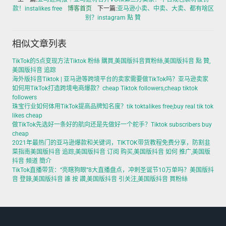
款！instalikes free
博客首页
下一篇:
亚马逊小卖、中卖、大卖、都有啥区
别？instagram 點 贊
相似文章列表
TikTok的5点变现方法Tiktok 粉絲 購買,美国版抖音買粉絲,美国版抖音 點 贊,
美国版抖音 追踪
海外版抖音Tiktok | 亚马逊等跨境平台的卖家需要做TikTok吗？亚马逊卖家
如何用TikTok打造跨境电商爆款？cheap Tiktok followers,cheap tiktok
followers
珠宝行业如何体用TikTok提高品牌知名度？tik toktalikes free,buy real tik tok
likes cheap
做TikTok先选好一条好的航向还是先做好一个舵手？Tiktok subscribers buy
cheap
2021年最热门的亚马逊爆款和关键词，TIKTOK带货教程免费分享，防割韭
菜指南美国版抖音 追踪,美国版抖音 订阅 购买,美国版抖音 如何 推广,美国版
抖音 頻道 簡介
TikTok直播带货：“亮瞎狗眼”8大直播盘点，冲刺圣诞节10万单吗？美国版抖
音 登錄,美国版抖音 誰 按 讚,美国版抖音 引关注,美国版抖音 買粉絲