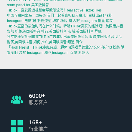
smm panel for 美国版抖音
TikTok一直发搬运视频会导致限流吗？real active Tiktok likes
中国互联网出海一周头条 我们一起看真相聊大事儿 | 白鲸出品148期
instagram 电脑 端 下载,快速 增加 粉絲 團 人數,instagram 批量 追蹤
TikTok直播的最佳时间在什么时候，听听TikTok卖家的经验吧！美国版抖音
增加 粉絲,美国版抖音 排行,美国版抖音 点 赞,美国版抖音 登錄
独立站卖家如何依靠TikTok广告成功出海美国版抖音 追踪,美国版抖音 订阅
购买,美国版抖音 如何 推广,美国版抖音 頻道 簡介
「High Heels!」TikTok走红背后，超休闲游戏里蕴藏的“文化内核”IG 粉絲 購
買,如何 增加 instagram 粉丝,instagram 点 赞 机器人
6000+
服务客户
168+
行业推广