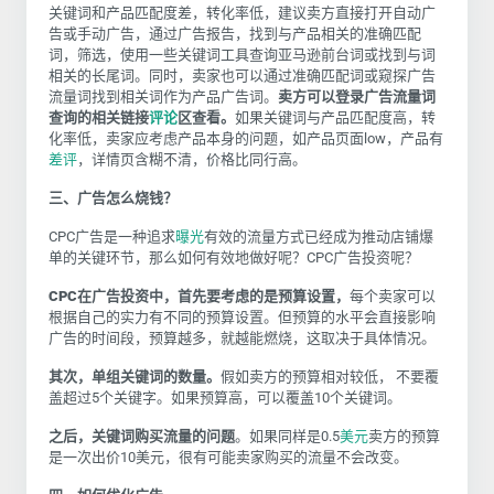
关键词和产品匹配度差，转化率低，建议卖方直接打开自动广
告或手动广告，通过广告报告，找到与产品相关的准确匹配
词，筛选，使用一些关键词工具查询亚马逊前台词或找到与词
相关的长尾词。同时，卖家也可以通过准确匹配词或窥探广告
流量词找到相关词作为产品广告词。
卖方可以登录广告流量词
查询的相关链接
评论
区查看。
如果关键词与产品匹配度高，转
化率低，卖家应考虑产品本身的问题，如产品页面low，产品有
差评
，详情页含糊不清，价格比同行高。
三、广告怎么烧钱？
CPC广告是一种追求
曝光
有效的流量方式已经成为推动店铺爆
单的关键环节，那么如何有效地做好呢？
CPC
广告投资呢？
CPC
在广告投资中，首先要考虑的是预算设置，
每个卖家可以
根据自己的实力有不同的预算设置。但预算的水平会直接影响
广告的时间段，预算越多，就越能燃烧，这取决于具体情况。
其次，单组关键词的数量。
假如卖方的预算相对较低， 不要覆
盖超过5个关键字。如果预算高，可以覆盖
10
个关键词。
之后，关键词购买流量的问题
。如果同样是0.5
美元
卖方的预算
是一次出价
10
美元，很有可能卖家购买的流量不会改变。