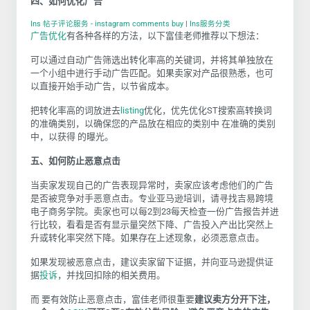
四、如何优化广告
Ins 帖子评论服务 - instagram comments buy
|
Ins服务分类
广告优化
有各种各样的方法，以下富佳老师推荐以下想法：
可以通过自动广告筛选出转化率高的关键词，并将其单独放在
一个小组中进行手动广告匹配。如果卖家对产品很熟悉，也可
以直接开始手动广告，以节省成本。
把转化率高的词放进去
listing
优化，优先优化
ST
搜索高转换词
的准确类别，以确保您的产品放在相应的类别中 在准确的类别
中，以获得 的曝光。
五、如何防止恶意点击
当卖家发现自己的广告表现异常时，卖家应该考虑他们的广告
是否被竞争对手恶意点击。专业亚马逊培训，请寻找吉易跨境
电子商务学院。卖家也可以每2到2
3
每天检查一份广告报告并进
行比较，看看是否有显示量突然下降、广告投入产出比突然上
升或转化率突然下降。如果存在上述现象，必须恶意点击。
如果发现被恶意点击，建议卖家留下证据，并向亚马逊提供证
据
投诉
，并找回扣除的相关费用。
而 要有效防止恶意点击，富佳老师很重要
建议卖方分开下注，