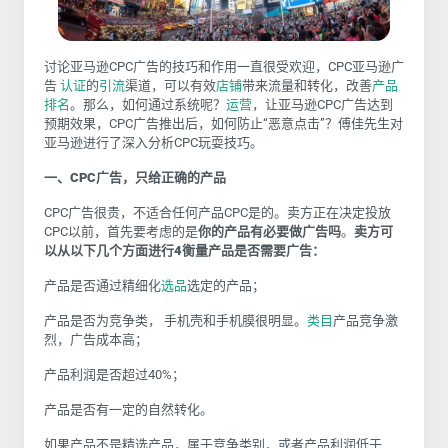
讨论亚马逊CPC广告的技巧和作用一直很受欢迎，
CPC
亚马逊广
告
认证
的
引流
渠道，可以有效
店铺
带来流量和转化，改善
产品
排名
。那么，如何通过系统呢？
运营
，让亚马逊
CPC
广告达到
预期效果，
CPC
广告推出后，如何防止“恶意点击”？傅佳先生对
亚马逊进行了深入分析
CPC
玩耍技巧。
一、
CPC
广告，只给正确的产品
CPC广告很贵，不适合任何产品
CPC
是的。卖方正在决定投放
CPC
以前，首先要考虑的是
你的产品有必要做广告吗
。
卖方可
以从以下几个方面进行
4
衡量产品是否需要广告：
产品是否通过精细化
选品
选定的产品；
产品是否为竞争类， 手机壳和手机膜很明显。
类目
产品竞争激
烈，广告成本高；
产品利润是否超过40%；
产品是否有一定的自然转化。
如果产品不是精选产品，属于竞争类别，或者产品利润低于