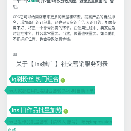
一个一个
ASIN
可开
2
至
3
有效分散风险，避免恶意点击的广告
组。
CPC它可以给商店带来更多的流量和转型，提高产品的自然排
名，增加商店的订单量，这也是卖家的广告 大的目的
，如果使
用不好，将是一个非常昂贵的环节。在使用过程中，卖家应及
时监控排名。排名非常重要。当然，位置也很重要。如果他们
不把握好位置，也会导致浪费金钱。
❤️‍🔥
关于【 Ins推广 】社交营销服务列表
ig刷粉丝 热门组合
1
Ins大家都在用社媒组合套餐(24小时自助下单)
Ins 旧作品批量加热
1
Ins已发作品批量套餐【请输入 账号】 曝光impression
套餐