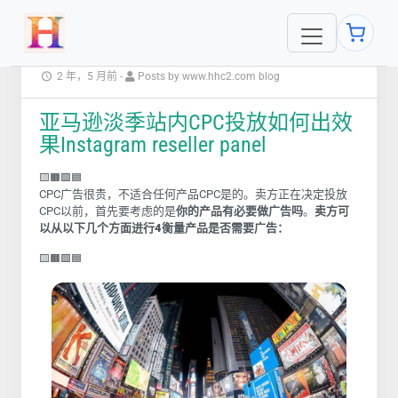
2 年，5 月前
-
Posts by www.hhc2.com blog
亚马逊淡季站内CPC投放如何出效
果Instagram reseller panel
🟨🟧🟩🟦
CPC广告很贵，不适合任何产品
CPC
是的。卖方正在决定投放
CPC
以前，首先要考虑的是
你的产品有必要做广告吗
。
卖方可
以从以下几个方面进行
4
衡量产品是否需要广告：
🟨🟧🟩🟦