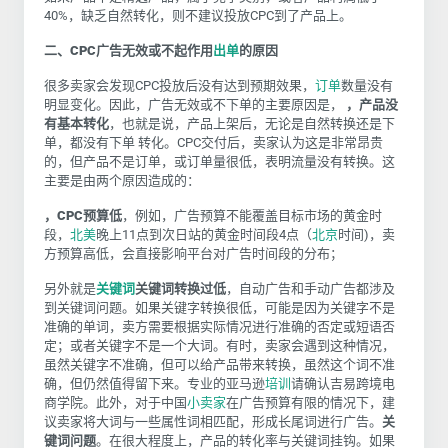
40%，缺乏自然转化，则不建议投放
CPC
到了产品上。
二、
CPC
广告无效或不起作用
出单
的原因
很多卖家会发现CPC投放后没有达到预期效果，
订单
数量没有
明显变化。因此，广告无效或不下单的主要原因是，
，产品没
有基本转化
，也就是说，产品上架后，无论是自然转换还是下
单，都没有下单
转化。CPC交付后，卖家认为这是非常昂贵
的，但产品不是订单，或订单量很低，表明流量没有转换。这
主要是由两个原因造成的：
，
CPC
预算低
，例如，广告预算不能覆盖目标市场的黄金时
段，
北美
晚上11点到次日站的黄金时间段
4
点（
北京
时间)，卖
方预算高低，会直接影响平台对广告时间段的分布；
另外就是
关键词
关键词转换过低
，自动广告和手动广告都涉及
到关键词问题。如果关键字转换很低，可能是因为关键字不是
准确的单词，卖方需要根据实际情况进行准确的否定或短语否
定；或者关键字不是一个大词。有时，卖家会遇到这种情况，
虽然关键字不准确，但可以给产品带来转换，虽然这个词不准
确，但仍然值得留下来。专业的亚马逊
培训
请确认吉易跨境电
商学院。此外，对于中国
小卖家
在广告预算有限的情况下，建
议卖家将大词与一些属性词相匹配，形成长尾词进行广告。
关
键词问题
。在很大程度上，产品的转化率与关键词挂钩。如果