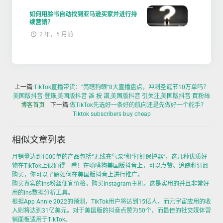
如何用脸书自动找到亚马逊买家并进行持
续营销？
2 年，5 月前
上一篇:
TikTok直播带货：“亮瞎狗眼”8大直播盘点，冲刺圣诞节10万单吗？
美国版抖音 登錄,美国版抖音 誰 按 讚,美国版抖音 引关注,美国版抖音 買粉絲
博客首页
下一篇:
做TikTok先选好一条好的航向还是先做好一个舵手？
Tiktok subscribers buy cheap
相似文章列表
月销量达到1000单的产品包括“无线充气泵”和“打钉保护器”，这几种优质好
物在TikTok上很值得一看！在嘀嗒狗美国版抖音上，可以点赞、追踪和订阅
购买，你可以了解如何在美国版抖音上进行推广。
购买真实的ins粉丝便宜价格，购买Instagram主机，这是实用的并且非常好
用的ins数据分析工具。
根据App Annie 2022的预测，TikTok用户将达到15亿人，而元宇宙应用的收
入则将达到31亿美元。对于美国版的抖音点赞为50个，而最佳的社交媒体营
销面板适用于TikTok。