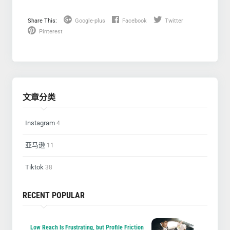
Share This:
Google-plus
Facebook
Twitter
Pinterest
文章分类
Instagram
4
亚马逊
11
Tiktok
38
RECENT POPULAR
Low Reach Is Frustrating, but Profile Friction