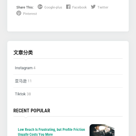
Share This:
Google-plus
Facebook
Twitter
Pinterest
文章分类
Instagram
4
亚马逊
11
Tiktok
38
RECENT POPULAR
Low Reach Is Frustrating, but Profile Friction
Usually Costs You More