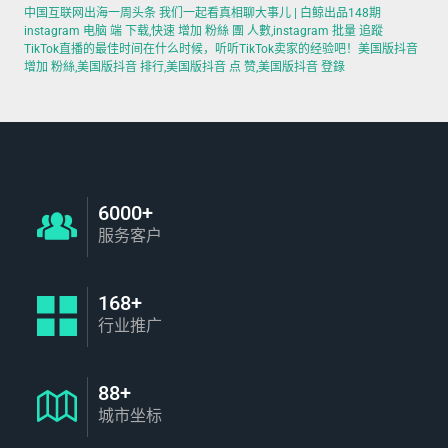
中国互联网出海一周头条 我们一起看真相聊大事儿 | 白鲸出品148期
instagram 电脑 端 下载,快速 增加 粉絲 團 人數,instagram 批量 追蹤
TikTok直播的最佳时间在什么时候，听听TikTok卖家的经验吧！美国版抖音
增加 粉絲,美国版抖音 排行,美国版抖音 点 赞,美国版抖音 登錄
6000+
服务客户
168+
行业推广
88+
城市坐标