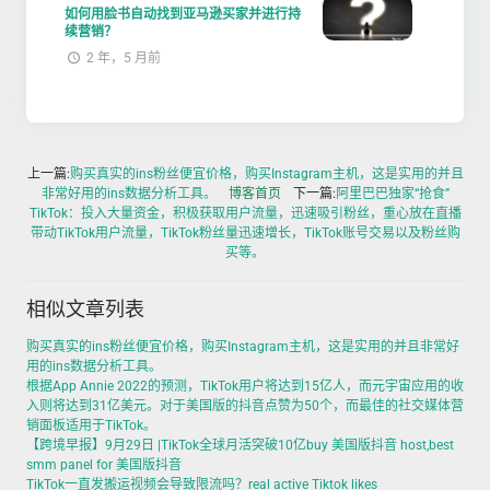
如何用脸书自动找到亚马逊买家并进行持
续营销？
2 年，5 月前
上一篇:
购买真实的ins粉丝便宜价格，购买Instagram主机，这是实用的并且
非常好用的ins数据分析工具。
博客首页
下一篇:
阿里巴巴独家“抢食”
TikTok：投入大量资金，积极获取用户流量，迅速吸引粉丝，重心放在直播
带动TikTok用户流量，TikTok粉丝量迅速增长，TikTok账号交易以及粉丝购
买等。
相似文章列表
购买真实的ins粉丝便宜价格，购买Instagram主机，这是实用的并且非常好
用的ins数据分析工具。
根据App Annie 2022的预测，TikTok用户将达到15亿人，而元宇宙应用的收
入则将达到31亿美元。对于美国版的抖音点赞为50个，而最佳的社交媒体营
销面板适用于TikTok。
【跨境早报】9月29日 |TikTok全球月活突破10亿buy 美国版抖音 host,best
smm panel for 美国版抖音
TikTok一直发搬运视频会导致限流吗？real active Tiktok likes